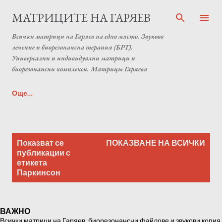
Пропускане към основното съдържание
МАТРИЦИТЕ НА ГАРЯЕВ
Всички матрици на Гаряев на едно място. Звуково
лечение и биорезонансна терапия (БРТ).
Универсални и индивидуални матрици и
биорезонансни комплекси. Матрицы Гаряева
Още…
Индивидуална матрица на Гаряев от Anton Matrix
П
Laboratory (Individual programs Garyaev matrix)
Показват се
ПОКАЗВАНЕ НА ВСИЧКИ
у
публикации с
етикета
б
Паркинсон
л
и
к
ВАЖНО
а
Всички матрици на Гаряев, биорезонансни файлове и звукови копия