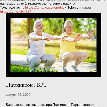
ц
на лекарства публикуваме единствено в нашите
Телеграм група
https://t.me/wavegenetix
и Telegram канал
и
https://t.me/vbrt369
и
Паркинсон : БРТ
август 02, 2022
Биорезонансен комплекс при Паркинсон Паркинсоновият