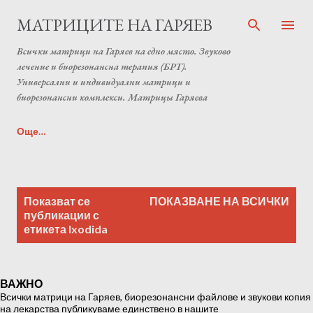
Пропускане към основното съдържание
МАТРИЦИТЕ НА ГАРЯЕВ
Всички матрици на Гаряев на едно място. Звуково
лечение и биорезонансна терапия (БРТ).
Универсални и индивидуални матрици и
биорезонансни комплекси. Матрицы Гаряева
Още…
Индивидуална матрица на Гаряев от Anton Matrix
П
Laboratory (Individual programs Garyaev matrix)
Показват се
ПОКАЗВАНЕ НА ВСИЧКИ
у
публикации с
етикета
Ixodida
б
л
и
ВАЖНО
к
Всички матрици на Гаряев, биорезонансни файлове и звукови копия
а
на лекарства публикуваме единствено в нашите