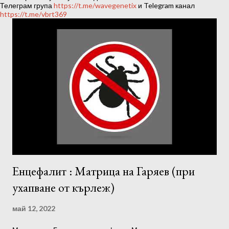
ц
Телеграм група
https://t.me/wavegenetix
и Telegram канал
https://t.me/vbrt369
и
и
Енцефалит : Матрица на Гаряев (при
ухапване от кърлеж)
май 12, 2022