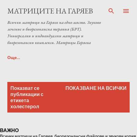
Пропускане към основното съдържание
МАТРИЦИТЕ НА ГАРЯЕВ
Всички матрици на Гаряев на едно място. Звуково
лечение и биорезонансна терапия (БРТ).
Универсални и индивидуални матрици и
биорезонансни комплекси. Матрицы Гаряева
Още…
Индивидуална матрица на Гаряев от Anton Matrix
П
Laboratory (Individual programs Garyaev matrix)
Показват се
ПОКАЗВАНЕ НА ВСИЧКИ
у
публикации с
етикета
б
холестерол
л
и
к
ВАЖНО
а
Всички матрици на Гаряев, биорезонансни файлове и звукови копия