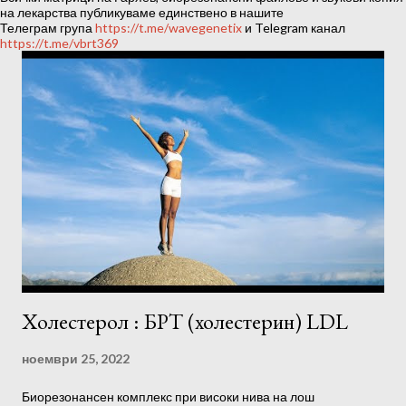
ц
на лекарства публикуваме единствено в нашите
Телеграм група
https://t.me/wavegenetix
и Telegram канал
и
https://t.me/vbrt369
и
Холестерол : БРТ (холестерин) LDL
ноември 25, 2022
Биорезонансен комплекс при високи нива на лош