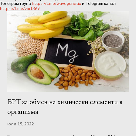
ц
Телеграм група
https://t.me/wavegenetix
и Telegram канал
https://t.me/vbrt369
и
и
БРТ за обмен на химически елементи в
организма
юли 15, 2022