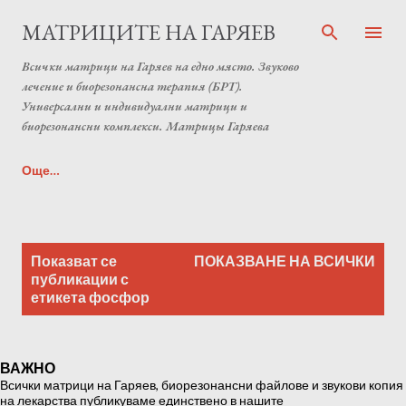
Пропускане към основното съдържание
МАТРИЦИТЕ НА ГАРЯЕВ
Всички матрици на Гаряев на едно място. Звуково
лечение и биорезонансна терапия (БРТ).
Универсални и индивидуални матрици и
биорезонансни комплекси. Матрицы Гаряева
Още…
Индивидуална матрица на Гаряев от Anton Matrix
П
Laboratory (Individual programs Garyaev matrix)
Показват се
ПОКАЗВАНЕ НА ВСИЧКИ
у
публикации с
етикета
фосфор
б
л
и
ВАЖНО
к
Всички матрици на Гаряев, биорезонансни файлове и звукови копия
а
на лекарства публикуваме единствено в нашите