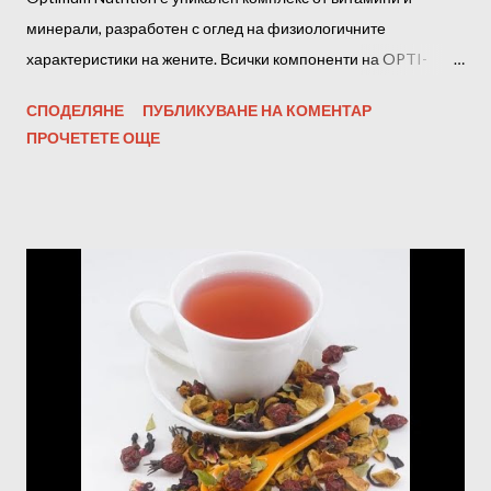
минерали, разработен с оглед на физиологичните
характеристики на жените. Всички компоненти на OPTI-
WOMEN са създадени, за да поддържат женското тяло в
СПОДЕЛЯНЕ
ПУБЛИКУВАНЕ НА КОМЕНТАР
отлично състояние . Opti-Women това са : 23 важни
ПРОЧЕТЕТЕ ОЩЕ
витамини и минерали; 17 фито-хранителни вещества за
тонус и добро настроение; здравето на кожата, косата и
ноктите; агенти против стареене; Ефективен комплекс от
витамини и минерали за жени; подпомагане на нервната
система; Хранене на сърдечния мускул и грижа за здравето
на съдовата система; Витаминният комплекс за жени OPTI-
WOMEN ви позволява да се справите със стреса по време на
пиковото психическо натоварване. Комплексът е богат на
желязо - това е много важно, тъй като нивото му в
"критичните дни" рязко спада, а това води до спад на
енергията. За енергичните жени с активен начин на живот
този комплекс от витамини е жизненова...