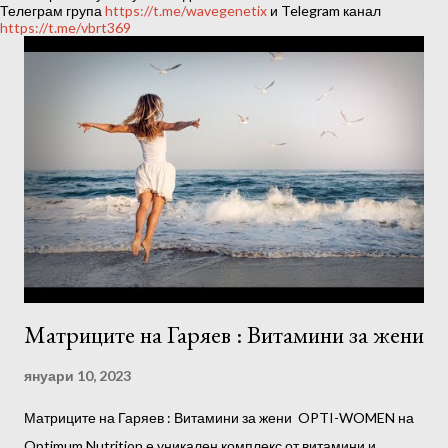
ц
Телеграм група
https://t.me/wavegenetix
и Telegram канал
https://t.me/vbrt369
и
и
Матриците на Гаряев : Витамини за жени
януари 10, 2023
Матриците на Гаряев : Витамини за жени OPTI-WOMEN на
Optimum Nutrition е уникален комплекс от витамини и