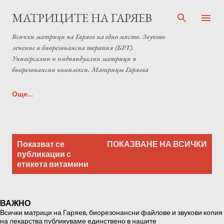
Пропускане към основното съдържание
МАТРИЦИТЕ НА ГАРЯЕВ
Всички матрици на Гаряев на едно място. Звуково
лечение и биорезонансна терапия (БРТ).
Универсални и индивидуални матрици и
биорезонансни комплекси. Матрицы Гаряева
Още…
Индивидуална матрица на Гаряев от Anton Matrix
П
Laboratory (Individual programs Garyaev matrix)
Показват се
ПОКАЗВАНЕ НА ВСИЧКИ
у
публикации с
етикета
витамини
б
л
и
ВАЖНО
к
Всички матрици на Гаряев, биорезонансни файлове и звукови копия
а
на лекарства публикуваме единствено в нашите