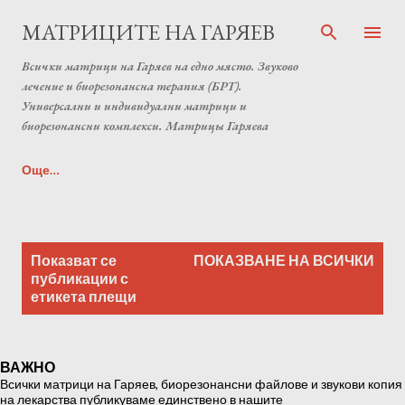
Пропускане към основното съдържание
МАТРИЦИТЕ НА ГАРЯЕВ
Всички матрици на Гаряев на едно място. Звуково
лечение и биорезонансна терапия (БРТ).
Универсални и индивидуални матрици и
биорезонансни комплекси. Матрицы Гаряева
Още…
Индивидуална матрица на Гаряев от Anton Matrix
П
Laboratory (Individual programs Garyaev matrix)
Показват се
ПОКАЗВАНЕ НА ВСИЧКИ
у
публикации с
етикета
плещи
б
л
и
ВАЖНО
к
Всички матрици на Гаряев, биорезонансни файлове и звукови копия
а
на лекарства публикуваме единствено в нашите