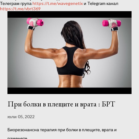
ц
Телеграм група
https://t.me/wavegenetix
и Telegram канал
https://t.me/vbrt369
и
и
При болки в плещите и врата : БРТ
юли 05, 2022
Биорезонансна терапия при болки в плещите, врата и
раменете