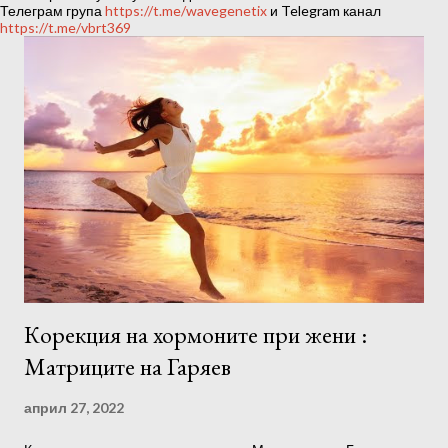
ц
Телеграм група
https://t.me/wavegenetix
и Telegram канал
https://t.me/vbrt369
и
и
Корекция на хормоните при жени :
Матриците на Гаряев
април 27, 2022