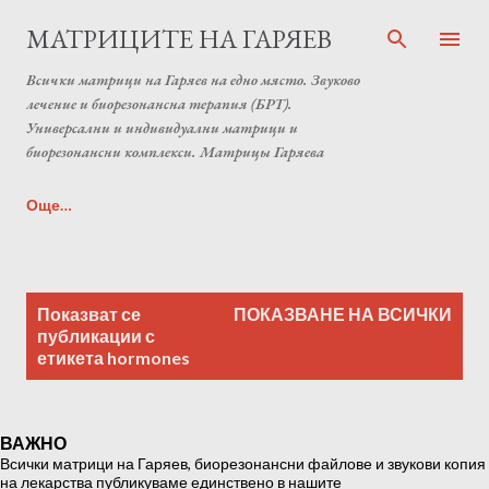
Пропускане към основното съдържание
МАТРИЦИТЕ НА ГАРЯЕВ
Всички матрици на Гаряев на едно място. Звуково
лечение и биорезонансна терапия (БРТ).
Универсални и индивидуални матрици и
биорезонансни комплекси. Матрицы Гаряева
Още…
Индивидуална матрица на Гаряев от Anton Matrix
П
Laboratory (Individual programs Garyaev matrix)
Показват се
ПОКАЗВАНЕ НА ВСИЧКИ
у
публикации с
етикета
hormones
б
л
и
ВАЖНО
к
Всички матрици на Гаряев, биорезонансни файлове и звукови копия
а
на лекарства публикуваме единствено в нашите