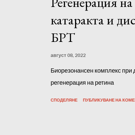
Регенерация на
к
а
катаракта и ди
ц
БРТ
и
и
август 08, 2022
Биорезонансен комплекс при д
регенерация на ретина
СПОДЕЛЯНЕ
ПУБЛИКУВАНЕ НА КОМЕ