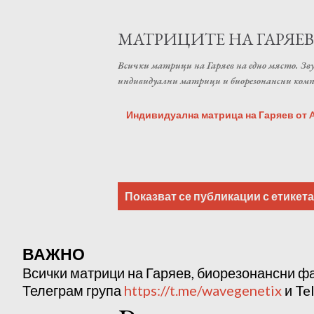
МАТРИЦИТЕ НА ГАРЯЕВ
Всички матрици на Гаряев на едно място. Зву
индивидуални матрици и биорезонансни ком
Индивидуална матрица на Гаряев от An
П
Показват се публикации с етикет
у
б
ВАЖНО
л
Всички матрици на Гаряев, биорезонансни ф
Телеграм група
https://t.me/wavegenetix
и Te
и