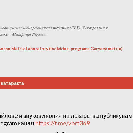
Пропускане към основното съдържание
ково лечение и биорезонансна терапия (БРТ). Универсални и
плекси. Матрицы Гаряева
ton Matrix Laboratory (Individual programs Garyaev matrix)
а
катаракта
айлове и звукови копия на лекарства публикува
legram канал
https://t.me/vbrt369