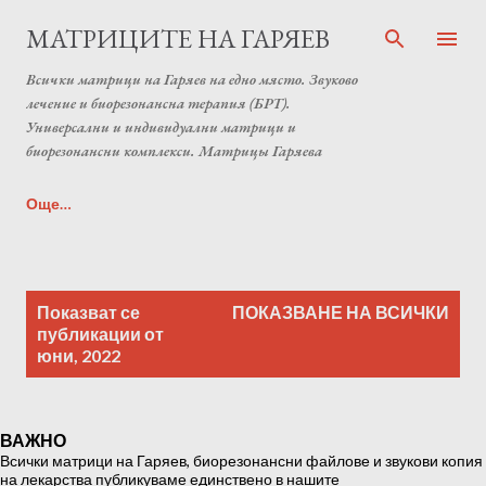
Пропускане към основното съдържание
МАТРИЦИТЕ НА ГАРЯЕВ
Всички матрици на Гаряев на едно място. Звуково
лечение и биорезонансна терапия (БРТ).
Универсални и индивидуални матрици и
биорезонансни комплекси. Матрицы Гаряева
Още…
Индивидуална матрица на Гаряев от Anton Matrix
П
Laboratory (Individual programs Garyaev matrix)
Показват се
ПОКАЗВАНЕ НА ВСИЧКИ
у
публикации от
юни, 2022
б
л
и
ВАЖНО
к
Всички матрици на Гаряев, биорезонансни файлове и звукови копия
а
на лекарства публикуваме единствено в нашите