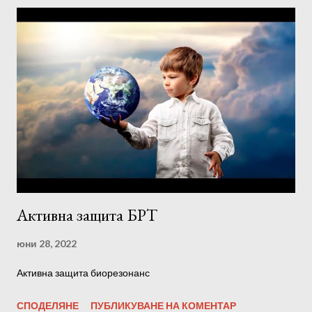
-10 Hz - Подобряване на настроението, облекчаване на
главоболие и други болки -10 Hz - Яснота на съзнанието -11
Hz - Отпуснато състояние на ума -12 Hz - Емоционална
стабилност -11 - 14Hz - Повишена концентрация -12 - 14 Hz -
Подобрена способност за пасивно усвояване на
информация Какво представляват мозъчните алфа ритми?
Алфа мозъчните ритми са в диапазона 8-12 Hz и се създават
от мозъка ни в процеса на синхронизиране на дясното и
лявото полукълбо. Те се активират, когато мозъкът ни е
напълно отп...
Активна защита БРТ
юни 28, 2022
Активна защита биорезонанс
СПОДЕЛЯНЕ
ПУБЛИКУВАНЕ НА КОМЕНТАР