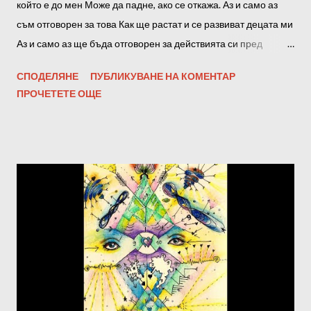
който е до мен Може да падне, ако се откажа. Аз и само аз
съм отговорен за това Как ще растат и се развиват децата ми
Аз и само аз ще бъда отговорен за действията си пред
лицето на Създателя. Поемам отговорност за всичко, което
СПОДЕЛЯНЕ
ПУБЛИКУВАНЕ НА КОМЕНТАР
ще се случи в следващия ден. Аз и само аз съм отговорен за
ПРОЧЕТЕТЕ ОЩЕ
поведението си в лицето на този, който се появява на пътя
ми. Защото всеки, който ми се изпречи, е изпратен от
Създателя да ме научи на нещо. Разчитам само на
Създателя, защото той няма други ръце освен моите. И аз
съм армия от един човек. И всички, които са до мен Може да
паднат, ако се откажа. И хванати за ръце, никой от нас няма
да падне Защото всички ние сме единици, създадени от
Създателя. И докато се държим за ръце, ние творим. И моята
свобода на избор е моя отговорност За себе си, за моите
деца, за моите родители. И ще направя всичко, така че
ръцете ми да са във властта на Създателя И Създателят е в