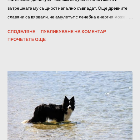
вътрешната му същност напълно съвпадат. Още древните
славяни са вярвали, че амулетът с лечебна енергия може да
направи истински чудеса. Амулетът Лечител се радва на
СПОДЕЛЯНЕ
ПУБЛИКУВАНЕ НА КОМЕНТАР
голяма популярност още от древна Русия и е актуален и до
ПРОЧЕТЕТЕ ОЩЕ
днес. Aвтор на Матрицата : Anton Matrix Laboratory
Славянският амулет Лечител има универсално действие, т.е.
помага за бързото възстановяване след тежко заболяване и
поддържа здравето на нужното ниво при постоянен контакт с
човека. Лечител е подходящ за възрастни мъже и жени, а
дори и за малки деца, които се нуждаят от помощ отгоре.
Мощната положителна енергия се характеризира с
творческо действие - възстановява тялото и духа. Този
амулет има чудотворна сила и е много популярен сред
онези, които търсят не само физическо, но и духовно
изцеление. Лечителят, както подсказва името му, е способен
да прави чудеса, тъй като притежава мощна лечебна