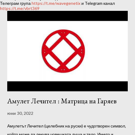
ц
Телеграм група
https://t.me/wavegenetix
и Telegram канал
https://t.me/vbrt369
и
и
Амулет Лечител : Матрица на Гаряев
юни 30, 2022
Амулетът Лечител (целебник на руски) е чудотворен символ,
който може да лекува човешката душа и тяло. Името и