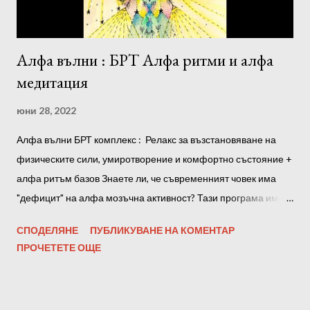
сърцето ми през всичките дни, ...
Алфа вълни : БРТ Алфа ритми и алфа
медитация
юни 28, 2022
Алфа вълни БРТ комплекс : Релакс за възстановяване на
физическите сили, умиротворение и комфортно състояние +
алфа ритъм базов Знаете ли, че съвременният човек има
"дефицит" на алфа мозъчна активност? Тази програма има
за цел да реши този проблем. Информация за Алфа
СПОДЕЛЯНЕ
ПУБЛИКУВАНЕ НА КОМЕНТАР
мозъчните ритми (8-12Hz) : -8- 10 Hz Супер обучение,
ПРОЧЕТЕТЕ ОЩЕ
усвояване на нова информация -8.22 Hz - Развитие на
творчески умения -10 Hz - Увеличаване на производството на
серотонин -10 Hz - Подобрено общо състояние, настроение