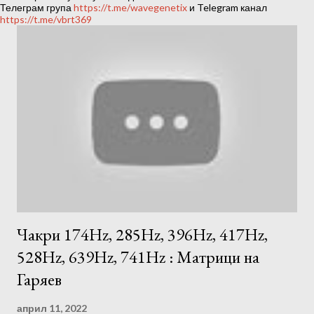
ц
Телеграм група
https://t.me/wavegenetix
и Telegram канал
https://t.me/vbrt369
и
и
Чакри 174Hz, 285Hz, 396Hz, 417Hz,
528Hz, 639Hz, 741Hz : Матрици на
Гаряев
април 11, 2022