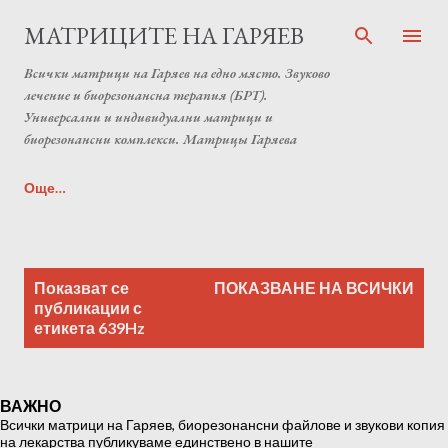
Пропускане към основното съдържание
МАТРИЦИТЕ НА ГАРЯЕВ
Всички матрици на Гаряев на едно място. Звуково
лечение и биорезонансна терапия (БРТ).
Универсални и индивидуални матрици и
биорезонансни комплекси. Матрицы Гаряева
Още…
Индивидуална матрица на Гаряев от Anton Matrix
П
Laboratory (Individual programs Garyaev matrix)
Показват се
ПОКАЗВАНЕ НА ВСИЧКИ
у
публикации с
етикета
639Hz
б
л
и
ВАЖНО
к
Всички матрици на Гаряев, биорезонансни файлове и звукови копия
а
на лекарства публикуваме единствено в нашите