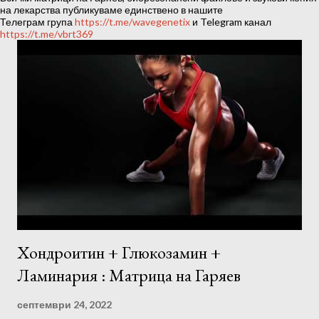
ц
на лекарства публикуваме единствено в нашите
Телеграм група
https://t.me/wavegenetix
и Telegram канал
и
https://t.me/vbrt369
и
Хондроитин + Глюкозамин +
Ламинария : Матрица на Гаряев
септември 24, 2022