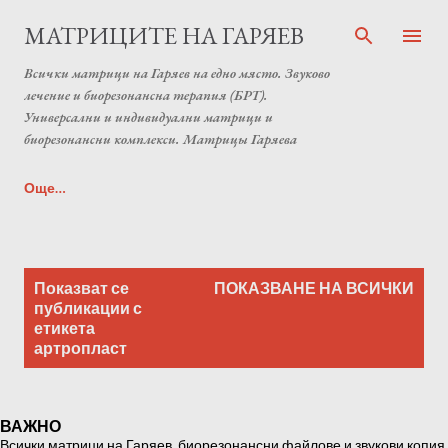
Пропускане към основното съдържание
МАТРИЦИТЕ НА ГАРЯЕВ
Всички матрици на Гаряев на едно място. Звуково
лечение и биорезонансна терапия (БРТ).
Универсални и индивидуални матрици и
биорезонансни комплекси. Матрицы Гаряева
Още…
Индивидуална матрица на Гаряев от Anton Matrix
П
Laboratory (Individual programs Garyaev matrix)
Показват се
ПОКАЗВАНЕ НА ВСИЧКИ
у
публикации с
етикета
б
артропласт
л
и
к
ВАЖНО
а
Всички матрици на Гаряев, биорезонансни файлове и звукови копия