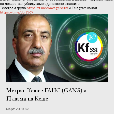
ц
на лекарства публикуваме единствено в нашите
Телеграм група
https://t.me/wavegenetix
и Telegram канал
и
https://t.me/vbrt369
и
Мехран Кеше : ГАНС (GANS) и
Плазми на Кеше
март 20, 2023