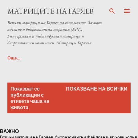
Пропускане към основното съдържание
МАТРИЦИТЕ НА ГАРЯЕВ
Всички матрици на Гаряев на едно място. Звуково
лечение и биорезонансна терапия (БРТ).
Универсални и индивидуални матрици и
биорезонансни комплекси. Матрицы Гаряева
Още…
Индивидуална матрица на Гаряев от Anton Matrix
П
Laboratory (Individual programs Garyaev matrix)
Показват се
ПОКАЗВАНЕ НА ВСИЧКИ
у
публикации с
етикета
чаша на
б
живота
л
и
к
ВАЖНО
а
Всички матрици на Гаряев, биорезонансни файлове и звукови копия