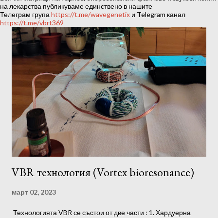
ц
на лекарства публикуваме единствено в нашите
Телеграм група
https://t.me/wavegenetix
и Telegram канал
и
https://t.me/vbrt369
и
VBR технология (Vortex bioresonance)
март 02, 2023
Технологията VBR се състои от две части : 1. Хардуерна