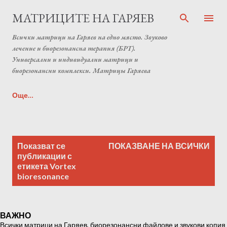
Пропускане към основното съдържание
МАТРИЦИТЕ НА ГАРЯЕВ
Всички матрици на Гаряев на едно място. Звуково
лечение и биорезонансна терапия (БРТ).
Универсални и индивидуални матрици и
биорезонансни комплекси. Матрицы Гаряева
Още…
Индивидуална матрица на Гаряев от Anton Matrix
П
Laboratory (Individual programs Garyaev matrix)
Показват се
ПОКАЗВАНЕ НА ВСИЧКИ
у
публикации с
етикета
Vortex
б
bioresonance
л
и
к
ВАЖНО
а
Всички матрици на Гаряев, биорезонансни файлове и звукови копия