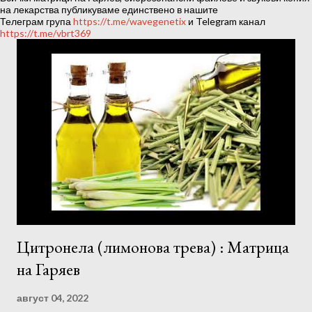
ц
на лекарства публикуваме единствено в нашите
Телеграм група
https://t.me/wavegenetix
и Telegram канал
и
https://t.me/vbrt369
и
Цитронела (лимонова трева) : Матрица
на Гаряев
август 04, 2022