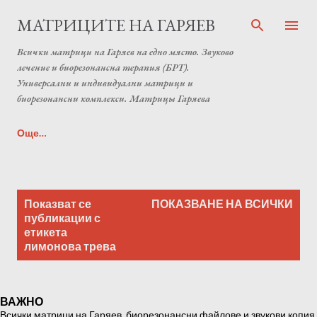
Пропускане към основното съдържание
МАТРИЦИТЕ НА ГАРЯЕВ
Всички матрици на Гаряев на едно място. Звуково
лечение и биорезонансна терапия (БРТ).
Универсални и индивидуални матрици и
биорезонансни комплекси. Матрицы Гаряева
Още…
Индивидуална матрица на Гаряев от Anton Matrix
П
Laboratory (Individual programs Garyaev matrix)
Показват се
ПОКАЗВАНЕ НА ВСИЧКИ
у
публикации с
етикета
б
лимонова трева
л
и
к
ВАЖНО
а
Всички матрици на Гаряев, биорезонансни файлове и звукови копия