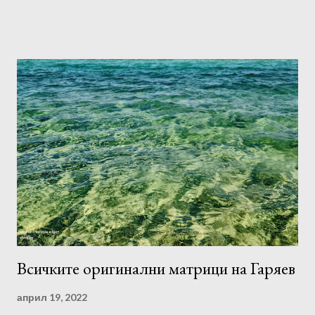
части по произволен начин, например на тройки. В началото
всяка от тях трябва да се слуша в продължение на 1-2 дни.
По-късно, след адаптацията, можете да прослушате всички
части заедно. Субективно, въз основа на усещанията си, ще
определите файловете, които чувствате и работят най-
добре. Отсега нататък можете да ги слушате предимно тях.
Силата на звука не трябва да е твърде висока. За
предпочитане е да слушате след сън, през деня и преди
лягане. Можете също така да възпроизвеждате програми във
фонов режим, докато спите. Препоръчително е да
използвате слушалки. Преди да започнете да слушате, е
желателно да се настроите към програмата, да се отпуснете
напълно, ако е възможно, без ч...
Всичките оригинални матрици на Гаряев
април 19, 2022