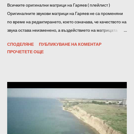
Всичките оригинални матрици на Гаряев ( плейлист )
Оригиналните звукови матрици на Гаряев не са променяни
по време на редактирането, което означава, че качеството на
звука остава неизменено, а въздействието на матрицата
върху тялото е максимално! С други думи, амплитудата на
СПОДЕЛЯНЕ
ПУБЛИКУВАНЕ НА КОМЕНТАР
звуковата пътечка не е повлияна от всякакви оптимизатори,
ПРОЧЕТЕТЕ ОЩЕ
нормализатори и софтуерни усилватели. Също така
честотата и битрейтът остават незасегнати. Всички матрици
на Гаряев можете да намерите на
https://bit.ly/garyaevmatrixall Правила за слушане на
Матриците на Гаряев : 1. 1-2 пъти дневно, не по-късно от 2
часа преди лягане. За жените - едномесечен курс за слушане
всеки ден. За мъже - едномесечен курс на слушане, всеки
втори ден. -Програмата трябва да се използва сутрин, през
деня или вечер. 2. Силата на звука не трябва да е твърде
висока. 3. Прослушването за предпочитане трябва да става с