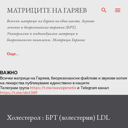
Пропускане към основното съдържание
МАТРИЦИТЕ НА ГАРЯЕВ
Всички матрици на Гаряев на едно място. Звуково
лечение и биорезонансна терапия (БРТ).
Универсални и индивидуални матрици и
биорезонансни комплекси. Матрицы Гаряева
Още…
Индивидуална матрица на Гаряев от Anton Matrix
ВАЖНО
Всички матрици на Гаряев, биорезонансни файлове и звукови копия
Laboratory (Individual programs Garyaev matrix)
на лекарства публикуваме единствено в нашите
Телеграм група
https://t.me/wavegenetix
и Telegram канал
https://t.me/vbrt369
Холестерол : БРТ (холестерин) LDL