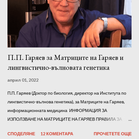
П.П. Гаряев за Матриците на Гаряев и
лингвистично-вълновата генетика
април 01, 2022
П.П. Гаряев (Доктор по биология, директор на Института по
лингвистично-вълнова генетика), за Матриците на Гаряев,
информационната медицина ИНФОРМАЦИЯ ЗА
ИЗПОЛЗВАНЕ НА МАТРИЦИТЕ НА ГАРЯЕВ ПРАВИЛА ЗА
СЛУШАНЕ Препоръчваме ви да слушате всички матрици на
СПОДЕЛЯНЕ
12 КОМЕНТАРА
ПРОЧЕТЕТЕ ОЩЕ
Гаряев последователно. Но е възможно да го разделите на