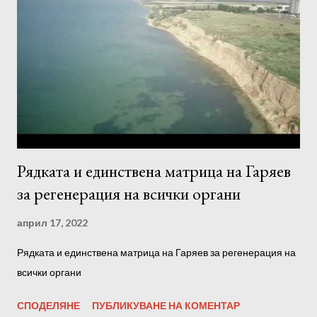
всеки ден. За мъже - едномесечен курс на слушане, всеки
втори ден. -Програмата трябва да се използва сутрин, през
деня или вечер. 2. Силата на звука не трябва да е твърде
висока. 3. Прослушването за предпочитане трябва да става с
качествени слушалки или тонколони. 4. Настройте се на
програмата, преди да я слушате, отпу...
Рядката и единствена матрица на Гаряев
за регенерация на всички органи
април 17, 2022
Рядката и единствена матрица на Гаряев за регенерация на
всички органи
СПОДЕЛЯНЕ
ПУБЛИКУВАНЕ НА КОМЕНТАР