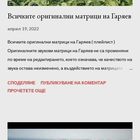
напълно, ако е възможно, без ч...
Всичките оригинални матрици на Гаряев
април 19, 2022
Всичките оригинални матрици на Гаряев ( плейлист )
Оригиналните звукови матрици на Гаряев не са променяни
по време на редактирането, което означава, че качеството на
звука остава неизменено, а въздействието на матрицата
върху тялото е максимално! С други думи, амплитудата на
СПОДЕЛЯНЕ
ПУБЛИКУВАНЕ НА КОМЕНТАР
звуковата пътечка не е повлияна от всякакви оптимизатори,
ПРОЧЕТЕТЕ ОЩЕ
нормализатори и софтуерни усилватели. Също така
честотата и битрейтът остават незасегнати. Всички матрици
на Гаряев можете да намерите на
https://bit.ly/garyaevmatrixall Правила за слушане на
Матриците на Гаряев : 1. 1-2 пъти дневно, не по-късно от 2
часа преди лягане. За жените - едномесечен курс за слушане