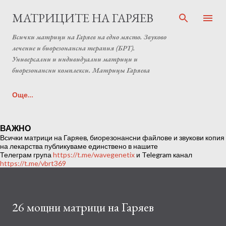
Пропускане към основното съдържание
МАТРИЦИТЕ НА ГАРЯЕВ
Всички матрици на Гаряев на едно място. Звуково
лечение и биорезонансна терапия (БРТ).
Универсални и индивидуални матрици и
биорезонансни комплекси. Матрицы Гаряева
Още…
Индивидуална матрица на Гаряев от Anton Matrix
ВАЖНО
Всички матрици на Гаряев, биорезонансни файлове и звукови копия
Laboratory (Individual programs Garyaev matrix)
на лекарства публикуваме единствено в нашите
Телеграм група
https://t.me/wavegenetix
и Telegram канал
https://t.me/vbrt369
26 мощни матрици на Гаряев