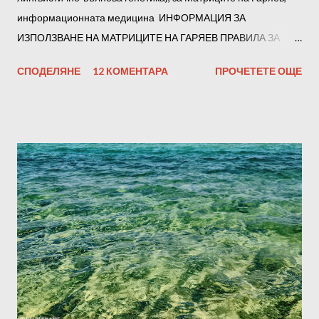
информационната медицина ИНФОРМАЦИЯ ЗА
ИЗПОЛЗВАНЕ НА МАТРИЦИТЕ НА ГАРЯЕВ ПРАВИЛА ЗА
СЛУШАНЕ Препоръчваме ви да слушате всички матрици на
СПОДЕЛЯНЕ
12 КОМЕНТАРА
ПРОЧЕТЕТЕ ОЩЕ
Гаряев последователно. Но е възможно да го разделите на
части по произволен начин, например на тройки. В началото
всяка от тях трябва да се слуша в продължение на 1-2 дни.
По-късно, след адаптацията, можете да прослушате всички
части заедно. Субективно, въз основа на усещанията си, ще
определите файловете, които чувствате и работят най-
добре. Отсега нататък можете да ги слушате предимно тях.
Силата на звука не трябва да е твърде висока. За
предпочитане е да слушате след сън, през деня и преди
лягане. Можете също така да възпроизвеждате програми във
фонов режим, докато спите. Препоръчително е да
използвате слушалки. Преди да започнете да слушате, е
желателно да се настроите към програмата, да се отпуснете