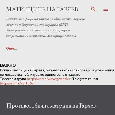
Пропускане към основното съдържание
МАТРИЦИТЕ НА ГАРЯЕВ
Всички матрици на Гаряев на едно място. Звуково
лечение и биорезонансна терапия (БРТ).
Универсални и индивидуални матрици и
биорезонансни комплекси. Матрицы Гаряева
Още…
Индивидуална матрица на Гаряев от Anton Matrix
ВАЖНО
Всички матрици на Гаряев, биорезонансни файлове и звукови копия
Laboratory (Individual programs Garyaev matrix)
на лекарства публикуваме единствено в нашите
Телеграм група
https://t.me/wavegenetix
и Telegram канал
https://t.me/vbrt369
Противогъбична матрица на Гаряев