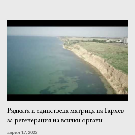
честотата и битрейтът остават незасегнати. Всички матрици
на Гаряев можете да намерите на
https://bit.ly/garyaevmatrixall Правила за слушане на
Матриците на Гаряев : 1. 1-2 пъти дневно, не по-късно от 2
часа преди лягане. За жените - едномесечен курс за слушане
всеки ден. За мъже - едномесечен курс на слушане, всеки
втори ден. -Програмата трябва да се използва сутрин, през
деня или вечер. 2. Силата на звука не трябва да е твърде
висока. 3. Прослушването за предпочитане трябва да става с
качествени слушалки или тонколони. 4. Настройте се на
програмата, преди да я слушате, отпу...
Рядката и единствена матрица на Гаряев
за регенерация на всички органи
април 17, 2022