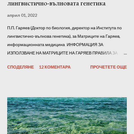
лингвистично-вълновата генетика
април 01, 2022
П.П. Гаряев (Доктор по биология, директор на Института по
лингвистично-вълнова генетика), за Матриците на Гаряев,
информационната медицина ИНФОРМАЦИЯ ЗА
ИЗПОЛЗВАНЕ НА МАТРИЦИТЕ НА ГАРЯЕВ ПРАВИЛА ЗА
СЛУШАНЕ Препоръчваме ви да слушате всички матрици на
СПОДЕЛЯНЕ
12 КОМЕНТАРА
ПРОЧЕТЕТЕ ОЩЕ
Гаряев последователно. Но е възможно да го разделите на
части по произволен начин, например на тройки. В началото
всяка от тях трябва да се слуша в продължение на 1-2 дни.
По-късно, след адаптацията, можете да прослушате всички
части заедно. Субективно, въз основа на усещанията си, ще
определите файловете, които чувствате и работят най-
добре. Отсега нататък можете да ги слушате предимно тях.
Силата на звука не трябва да е твърде висока. За