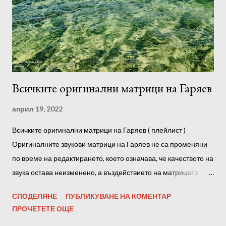
предпочитане е да слушате след сън, през деня и преди
лягане. Можете също така да възпроизвеждате програми във
фонов режим, докато спите. Препоръчително е да
използвате слушалки. Преди да започнете да слушате, е
желателно да се настроите към програмата, да се отпуснете
напълно, ако е възможно, без ч...
Всичките оригинални матрици на Гаряев
април 19, 2022
Всичките оригинални матрици на Гаряев ( плейлист )
Оригиналните звукови матрици на Гаряев не са променяни
по време на редактирането, което означава, че качеството на
звука остава неизменено, а въздействието на матрицата
върху тялото е максимално! С други думи, амплитудата на
СПОДЕЛЯНЕ
ПУБЛИКУВАНЕ НА КОМЕНТАР
звуковата пътечка не е повлияна от всякакви оптимизатори,
ПРОЧЕТЕТЕ ОЩЕ
нормализатори и софтуерни усилватели. Също така