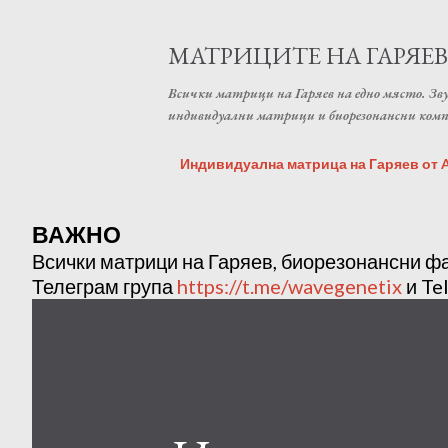
МАТРИЦИТЕ НА ГАРЯЕВ
Всички матрици на Гаряев на едно място. Зву
индивидуални матрици и биорезонансни ком
Индивидуална матрица на Гаряев от An
ВАЖНО
Всички матрици на Гаряев, биорезонансни ф
Телеграм група
https://t.me/wavegenetix
и Te