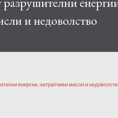
 разрушителни енергии
исли и недоволство
шителни енергии, натрапчиви мисли и недоволст