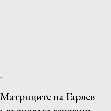
ог
 Матриците на Гаряев
-вълновата генетика