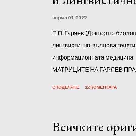
април 01, 2022
П.П. Гаряев (Доктор по биолог
лингвистично-вълнова генетик
информационната медицин
МАТРИЦИТЕ НА ГАРЯЕВ ПРАВ
слушате всички матрици на Г
СПОДЕЛЯНЕ
12 КОМЕНТАРА
го разделите на части по прои
началото всяка от тях трябва
По-късно, след адаптацията, 
Всичките ориг
заедно. Субективно, въз осно