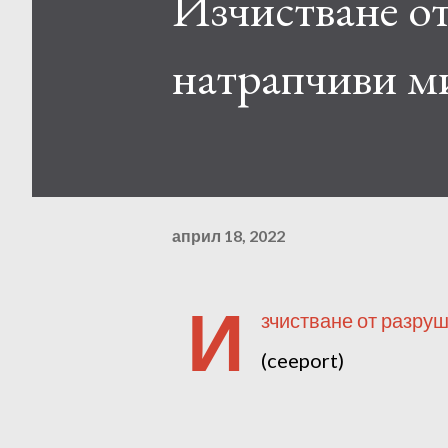
Изчистване от
натрапчиви м
април 18, 2022
И
зчистване от разру
(ceeport)