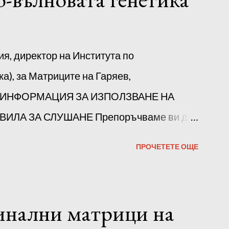
ия, директор на Института по
а), за Матриците на Гаряев,
а ИНФОРМАЦИЯ ЗА ИЗПОЛЗВАНЕ НА
ИЛА ЗА СЛУШАНЕ Препоръчваме ви да
аряев последователно. Но е възможно да
ПРОЧЕТЕТЕ ОЩЕ
зволен начин, например на тройки. В
 да се слуша в продължение на 1-2 дни.
можете да прослушате всички части
инални матрици на
ва на усещанията си, ще определите