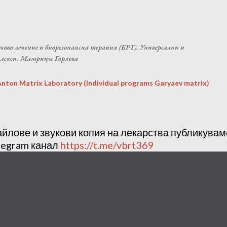
Пропускане към основното съдържание
ково лечение и биорезонансна терапия (БРТ). Универсални и
плекси. Матрицы Гаряева
ton Matrix Laboratory (Individual programs Garyaev matrix)
айлове и звукови копия на лекарства публикува
legram канал
https://t.me/vbrt369