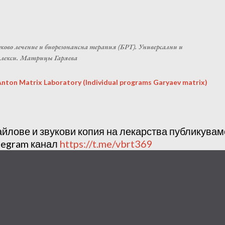
Пропускане към основното съдържание
ково лечение и биорезонансна терапия (БРТ). Универсални и
плекси. Матрицы Гаряева
ton Matrix Laboratory (Individual programs Garyaev matrix)
айлове и звукови копия на лекарства публикува
legram канал
https://t.me/vbrt369