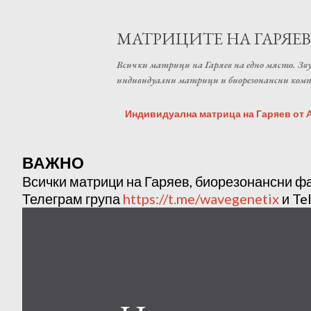
МАТРИЦИТЕ НА ГАРЯЕВ
Всички матрици на Гаряев на едно място. Зву
индивидуални матрици и биорезонансни ком
Индивидуална матрица на Гаряев от An
ВАЖНО
Всички матрици на Гаряев, биорезонансни ф
Телеграм група
https://t.me/wavegenetix
и Te