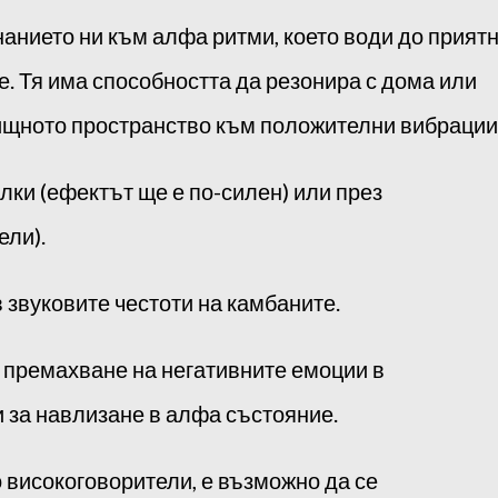
анието ни към алфа ритми, което води до прият
е. Тя има способността да резонира с дома или
ищното пространство към положителни вибрации
ки (ефектът ще е по-силен) или през
ели).
 звуковите честоти на камбаните.
а премахване на негативните емоции в
 за навлизане в алфа състояние.
о високоговорители, е възможно да се