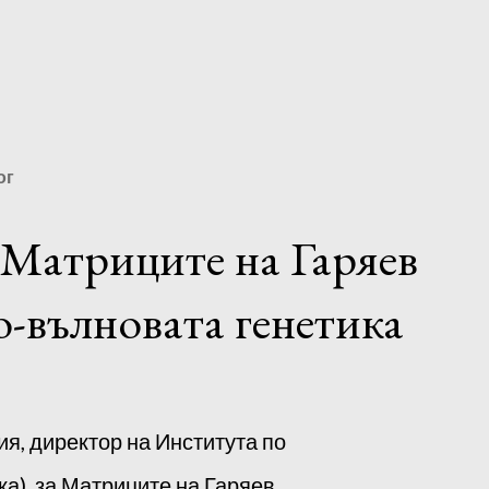
ог
 Матриците на Гаряев
-вълновата генетика
ия, директор на Института по
а), за Матриците на Гаряев,