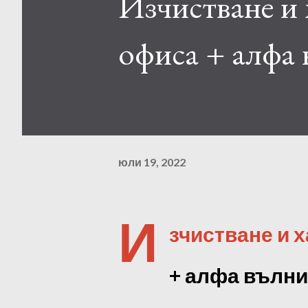
Изчистване и
офиса + алфа
юли 19, 2022
И
зчистване и 
+ алфа вълни