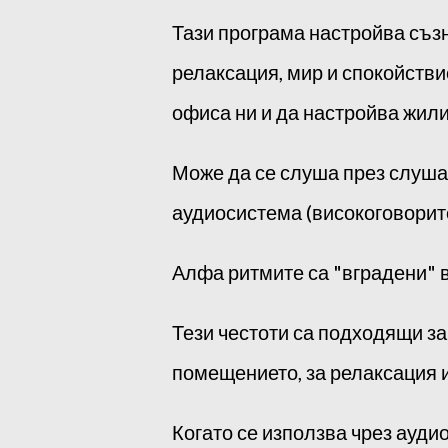
Тази програма настройва съзн
релаксация, мир и спокойстви
офиса ни и да настройва жил
Може да се слуша през слушал
аудиосистема (високоговорит
Алфа ритмите са "вградени" в
Тези честоти са подходящи з
помещението, за релаксация и
Когато се използва чрез ауди