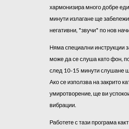
хармонизира много добре еди
минути излагане ще забележит
негативни, "звучи" по нов нач
Няма специални инструкции за
може да се слуша като фон, п
след 10-15 минути слушане ще
Ако се използва на закрито ка
умиротворение, ще ви успоко
вибрации.
Работете с тази програма как