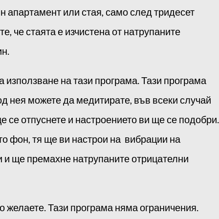
н апартамент или стая, само след тридесет
е, че стаята е изчистена от натрупаните
ин.
 използване на тази програма. Тази програма
од нея можете да медитирате, във всеки случай
 се отпуснете и настроението ви ще се подобри.
то фон, тя ще ви настрои на вибрации на
и и ще премахне натрупаните отрицателни
то желаете. Тази програма няма ограничения.