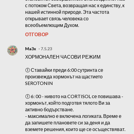
с потоком Света, возвращая нас к единству, к
нашей истинной природе. Эта частота
открывает связь человека со
всеобъемлющим Духом.
ОТГОВОР
Ma3x
7.5.23
ХОРМОНАЛЕН ЧАСОВИ РЕЖИМ
🕕 Ставайки преди 6:00 сутринта се
произвежда хормонът на щастието
SEROTONIN
🕕 6: 00 - нивото на CORTISOL се повишава -
хормонът, който подготвя тялото Ви за
активно бодърстване.
- максимално е включена логиката. Време е
да запишете плановете си за деня и да
вземете решения, които ще се осъществяват.