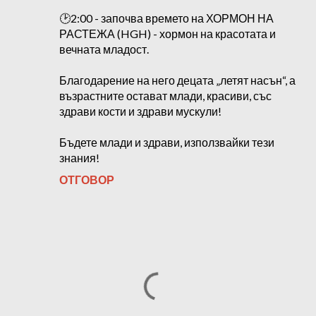
🕑2:00 - започва времето на ХОРМОН НА
РАСТЕЖА (HGH) - хормон на красотата и
вечната младост.
Благодарение на него децата „летят насън“, а
възрастните остават млади, красиви, със
здрави кости и здрави мускули!
Бъдете млади и здрави, използвайки тези
знания!
ОТГОВОР