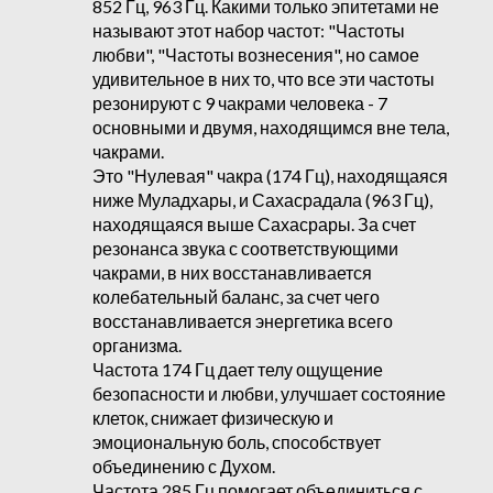
852 Гц, 963 Гц. Какими только эпитетами не
называют этот набор частот: "Частоты
любви", "Частоты вознесения", но самое
удивительное в них то, что все эти частоты
резонируют с 9 чакрами человека - 7
основными и двумя, находящимся вне тела,
чакрами.
Это "Нулевая" чакра (174 Гц), находящаяся
ниже Муладхары, и Сахасрадала (963 Гц),
находящаяся выше Сахасрары. За счет
резонанса звука с соответствующими
чакрами, в них восстанавливается
колебательный баланс, за счет чего
восстанавливается энергетика всего
организма.
Частота 174 Гц дает телу ощущение
безопасности и любви, улучшает состояние
клеток, снижает физическую и
эмоциональную боль, способствует
объединению с Духом.
Частота 285 Гц помогает объединиться с