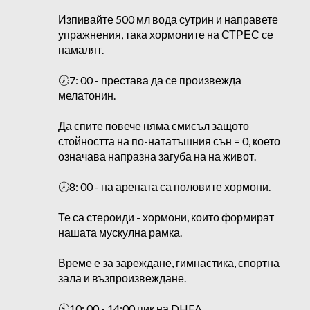
Изпивайте 500 мл вода сутрин и направете
упражнения, така хормоните на СТРЕС се
намалят.
🕖7: 00 - престава да се произвежда
мелатонин.
Да спите повече няма смисъл защото
стойността на по-нататъшния сън = 0, което
означава напразна загуба на на живот.
🕗8: 00 - на арената са половите хормони.
Те са стероиди - хормони, които формират
нашата мускулна рамка.
Време е за зареждане, гимнастика, спортна
зала и възпроизвеждане.
🕙10: 00 - 14:00 пик на DHEA