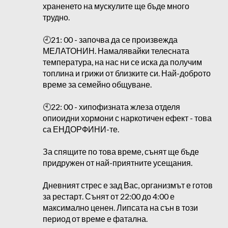
храненето на мускулите ще бъде много
трудно.
🕘21: 00 - започва да се произвежда
МЕЛАТОНИН. Намалявайки телесната
температура, на нас ни се иска да получим
топлина и грижи от близките си. Най-доброто
време за семейно общуване.
🕙22: 00 - хипофизната жлеза отделя
опиоидни хормони с наркотичен ефект - това
са ЕНДОРФИНИ-те.
За спящите по това време, сънят ще бъде
придружен от най-приятните усещания.
Дневният стрес е зад Вас, организмът е готов
за рестарт. Сънят от 22:00 до 4:00 е
максимално ценен. Липсата на сън в този
период от време е фатална.