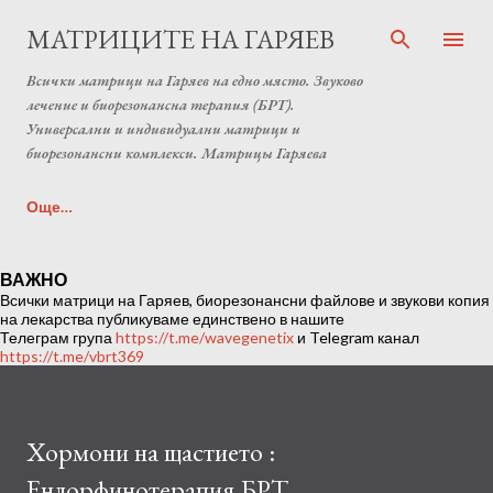
Пропускане към основното съдържание
МАТРИЦИТЕ НА ГАРЯЕВ
Всички матрици на Гаряев на едно място. Звуково
лечение и биорезонансна терапия (БРТ).
Универсални и индивидуални матрици и
биорезонансни комплекси. Матрицы Гаряева
Още…
Индивидуална матрица на Гаряев от Anton Matrix
ВАЖНО
Всички матрици на Гаряев, биорезонансни файлове и звукови копия
Laboratory (Individual programs Garyaev matrix)
на лекарства публикуваме единствено в нашите
Телеграм група
https://t.me/wavegenetix
и Telegram канал
https://t.me/vbrt369
Хормони на щастието :
Ендорфинотерапия БРТ