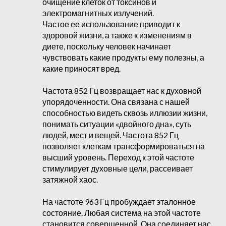
очищение клеток от токсинов и
электромагнитных излучений.
Частое ее использование приводит к
здоровой жизни, а также к изменениям в
диете, поскольку человек начинает
чувствовать какие продукты ему полезны, а
какие приносят вред.
Частота 852 Гц возвращает нас к духовной
упорядоченности. Она связана с нашей
способностью видеть сквозь иллюзии жизни,
понимать ситуации «двойного дна», суть
людей, мест и вещей. Частота 852 Гц
позволяет клеткам трансформироваться на
высший уровень. Переход к этой частоте
стимулирует духовные цели, рассеивает
затяжной хаос.
На частоте 963 Гц пробуждает эталонное
состояние. Любая система на этой частоте
становится совершенной. Она соединяет нас