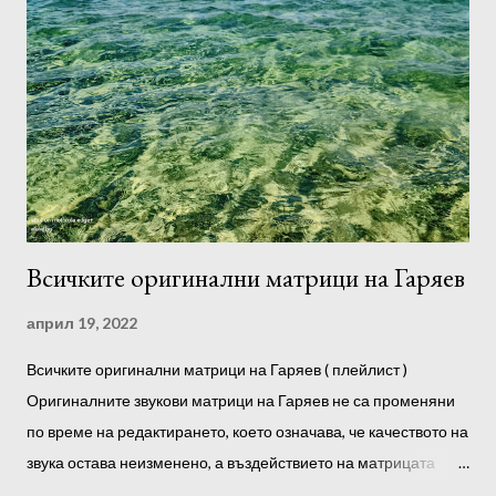
определите файловете, които чувствате и работят най-
добре. Отсега нататък можете да ги слушате предимно тях.
Силата на звука не трябва да е твърде висока. За
предпочитане е да слушате след сън, през деня и преди
лягане. Можете също така да възпроизвеждате програми във
фонов режим, докато спите. Препоръчително е да
използвате слушалки. Преди да започнете да слушате, е
желателно да се настроите към програмата, да се отпуснете
напълно, ако е възможно, без ч...
Всичките оригинални матрици на Гаряев
април 19, 2022
Всичките оригинални матрици на Гаряев ( плейлист )
Оригиналните звукови матрици на Гаряев не са променяни
по време на редактирането, което означава, че качеството на
звука остава неизменено, а въздействието на матрицата
върху тялото е максимално! С други думи, амплитудата на