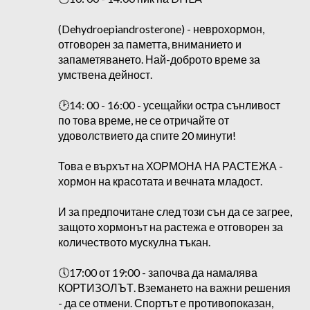
(Dehydroepiandrosterone) - неврохормон,
отговорен за паметта, вниманието и
запаметяването. Най-доброто време за
умствена дейност.
🕑14: 00 - 16:00 - усещайки остра сънливост
по това време, не се отричайте от
удоволствието да спите 20 минути!
Това е върхът на ХОРМОНА НА РАСТЕЖА -
хормон на красотата и вечната младост.
И за предпочитане след този сън да се загрее,
защото хормонът на растежа е отговорен за
количеството мускулна тъкан.
🕔17:00 от 19:00 - започва да намалява
КОРТИЗОЛЪТ. Вземането на важни решения
- да се отмени. Спортът е противопоказан,