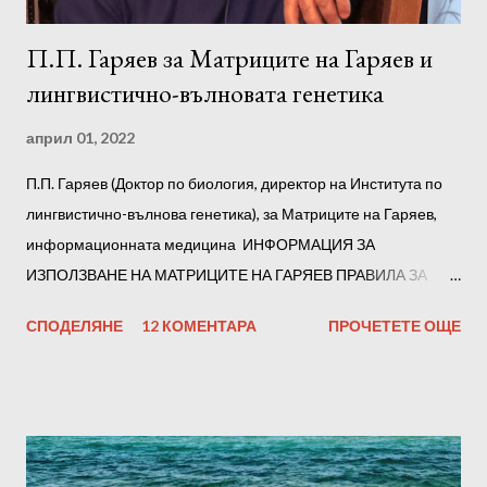
е
н
П.П. Гаряев за Матриците на Гаряев и
т
а
лингвистично-вълновата генетика
р
април 01, 2022
П.П. Гаряев (Доктор по биология, директор на Института по
лингвистично-вълнова генетика), за Матриците на Гаряев,
информационната медицина ИНФОРМАЦИЯ ЗА
ИЗПОЛЗВАНЕ НА МАТРИЦИТЕ НА ГАРЯЕВ ПРАВИЛА ЗА
СЛУШАНЕ Препоръчваме ви да слушате всички матрици на
СПОДЕЛЯНЕ
12 КОМЕНТАРА
ПРОЧЕТЕТЕ ОЩЕ
Гаряев последователно. Но е възможно да го разделите на
части по произволен начин, например на тройки. В началото
всяка от тях трябва да се слуша в продължение на 1-2 дни.
По-късно, след адаптацията, можете да прослушате всички
части заедно. Субективно, въз основа на усещанията си, ще