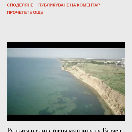
СПОДЕЛЯНЕ
ПУБЛИКУВАНЕ НА КОМЕНТАР
звуковата пътечка не е повлияна от всякакви оптимизатори,
ПРОЧЕТЕТЕ ОЩЕ
нормализатори и софтуерни усилватели. Също така
честотата и битрейтът остават незасегнати. Всички матрици
на Гаряев можете да намерите на
https://bit.ly/garyaevmatrixall Правила за слушане на
Матриците на Гаряев : 1. 1-2 пъти дневно, не по-късно от 2
часа преди лягане. За жените - едномесечен курс за слушане
всеки ден. За мъже - едномесечен курс на слушане, всеки
втори ден. -Програмата трябва да се използва сутрин, през
деня или вечер. 2. Силата на звука не трябва да е твърде
висока. 3. Прослушването за предпочитане трябва да става с
качествени слушалки или тонколони. 4. Настройте се на
програмата, преди да я слушате, отпу...
Рядката и единствена матрица на Гаряев