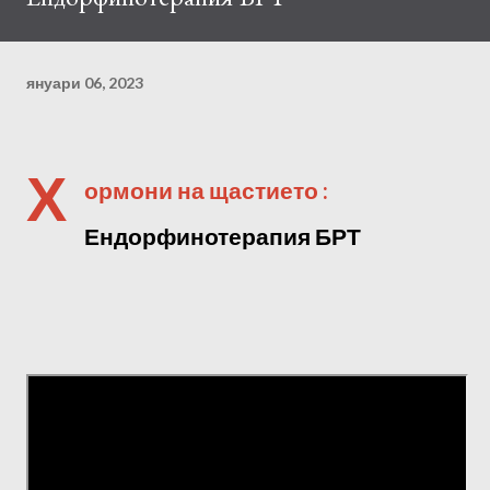
януари 06, 2023
Х
ормони на щастието :
Ендорфинотерапия БРТ