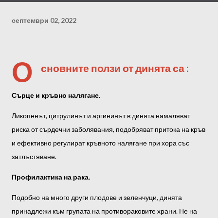
септември 02, 2022
О
сновните ползи от динята са :
Сърце и кръвно налягане.
Ликопенът, цитрулинът и аргининът в динята намаляват
риска от сърдечни заболявания, подобряват притока на кръв
и ефективно регулират кръвното налягане при хора със
затлъстяване.
Профилактика на рака.
Подобно на много други плодове и зеленчуци, динята
принадлежи към групата на противораковите храни. Не на