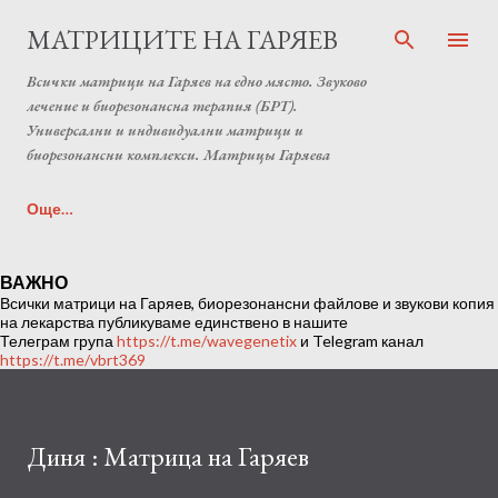
Пропускане към основното съдържание
МАТРИЦИТЕ НА ГАРЯЕВ
Всички матрици на Гаряев на едно място. Звуково
лечение и биорезонансна терапия (БРТ).
Универсални и индивидуални матрици и
биорезонансни комплекси. Матрицы Гаряева
Още…
Индивидуална матрица на Гаряев от Anton Matrix
ВАЖНО
Всички матрици на Гаряев, биорезонансни файлове и звукови копия
Laboratory (Individual programs Garyaev matrix)
на лекарства публикуваме единствено в нашите
Телеграм група
https://t.me/wavegenetix
и Telegram канал
https://t.me/vbrt369
Диня : Матрица на Гаряев