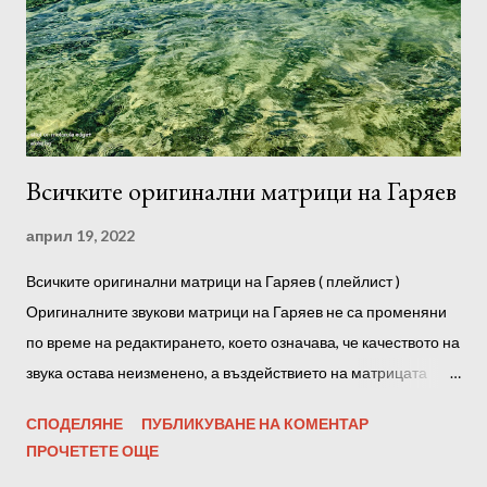
предпочитане е да слушате след сън, през деня и преди
лягане. Можете също така да възпроизвеждате програми във
фонов режим, докато спите. Препоръчително е да
използвате слушалки. Преди да започнете да слушате, е
желателно да се настроите към програмата, да се отпуснете
напълно, ако е възможно, без ч...
Всичките оригинални матрици на Гаряев
април 19, 2022
Всичките оригинални матрици на Гаряев ( плейлист )
Оригиналните звукови матрици на Гаряев не са променяни
по време на редактирането, което означава, че качеството на
звука остава неизменено, а въздействието на матрицата
върху тялото е максимално! С други думи, амплитудата на
СПОДЕЛЯНЕ
ПУБЛИКУВАНЕ НА КОМЕНТАР
звуковата пътечка не е повлияна от всякакви оптимизатори,
ПРОЧЕТЕТЕ ОЩЕ
нормализатори и софтуерни усилватели. Също така