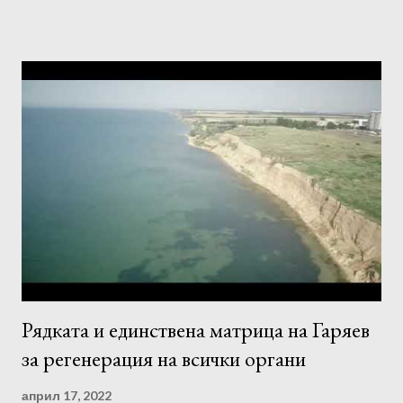
честотата и битрейтът остават незасегнати. Всички матрици
на Гаряев можете да намерите на
https://bit.ly/garyaevmatrixall Правила за слушане на
Матриците на Гаряев : 1. 1-2 пъти дневно, не по-късно от 2
часа преди лягане. За жените - едномесечен курс за слушане
всеки ден. За мъже - едномесечен курс на слушане, всеки
втори ден. -Програмата трябва да се използва сутрин, през
деня или вечер. 2. Силата на звука не трябва да е твърде
висока. 3. Прослушването за предпочитане трябва да става с
качествени слушалки или тонколони. 4. Настройте се на
програмата, преди да я слушате, отпу...
Рядката и единствена матрица на Гаряев
за регенерация на всички органи
април 17, 2022