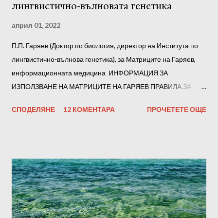
лингвистично-вълновата генетика
април 01, 2022
П.П. Гаряев (Доктор по биология, директор на Института по
лингвистично-вълнова генетика), за Матриците на Гаряев,
информационната медицина ИНФОРМАЦИЯ ЗА
ИЗПОЛЗВАНЕ НА МАТРИЦИТЕ НА ГАРЯЕВ ПРАВИЛА ЗА
СЛУШАНЕ Препоръчваме ви да слушате всички матрици на
СПОДЕЛЯНЕ
12 КОМЕНТАРА
ПРОЧЕТЕТЕ ОЩЕ
Гаряев последователно. Но е възможно да го разделите на
части по произволен начин, например на тройки. В началото
всяка от тях трябва да се слуша в продължение на 1-2 дни.
По-късно, след адаптацията, можете да прослушате всички
части заедно. Субективно, въз основа на усещанията си, ще
определите файловете, които чувствате и работят най-
добре. Отсега нататък можете да ги слушате предимно тях.
Силата на звука не трябва да е твърде висока. За