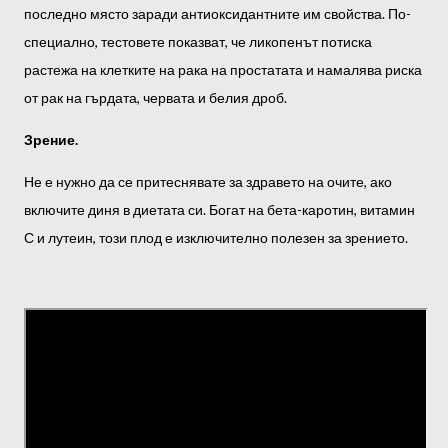
последно място заради антиоксидантните им свойства. По-
специално, тестовете показват, че ликопенът потиска
растежа на клетките на рака на простатата и намалява риска
от рак на гърдата, червата и белия дроб.
Зрение.
Не е нужно да се притеснявате за здравето на очите, ако
включите диня в диетата си. Богат на бета-каротин, витамин
С и лутеин, този плод е изключително полезен за зрението.