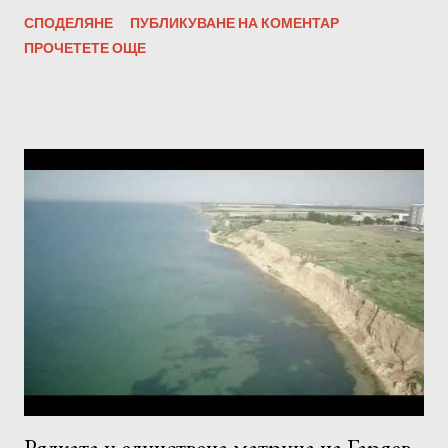
върху тялото е максимално! С други думи, амплитудата на
СПОДЕЛЯНЕ
ПУБЛИКУВАНЕ НА КОМЕНТАР
звуковата пътечка не е повлияна от всякакви оптимизатори,
ПРОЧЕТЕТЕ ОЩЕ
нормализатори и софтуерни усилватели. Също така
честотата и битрейтът остават незасегнати. Всички матрици
на Гаряев можете да намерите на
https://bit.ly/garyaevmatrixall Правила за слушане на
Матриците на Гаряев : 1. 1-2 пъти дневно, не по-късно от 2
часа преди лягане. За жените - едномесечен курс за слушане
всеки ден. За мъже - едномесечен курс на слушане, всеки
втори ден. -Програмата трябва да се използва сутрин, през
деня или вечер. 2. Силата на звука не трябва да е твърде
висока. 3. Прослушването за предпочитане трябва да става с
качествени слушалки или тонколони. 4. Настройте се на
програмата, преди да я слушате, отпу...
Рядката и единствена матрица на Гаряев