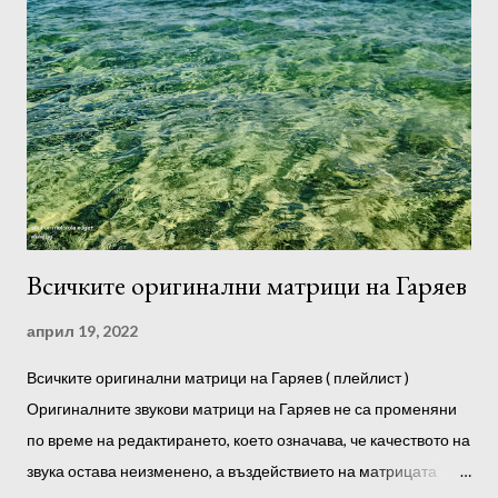
определите файловете, които чувствате и работят най-
добре. Отсега нататък можете да ги слушате предимно тях.
Силата на звука не трябва да е твърде висока. За
предпочитане е да слушате след сън, през деня и преди
лягане. Можете също така да възпроизвеждате програми във
фонов режим, докато спите. Препоръчително е да
използвате слушалки. Преди да започнете да слушате, е
желателно да се настроите към програмата, да се отпуснете
напълно, ако е възможно, без ч...
Всичките оригинални матрици на Гаряев
април 19, 2022
Всичките оригинални матрици на Гаряев ( плейлист )
Оригиналните звукови матрици на Гаряев не са променяни
по време на редактирането, което означава, че качеството на
звука остава неизменено, а въздействието на матрицата