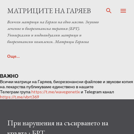
Пропускане към основното съдържание
МАТРИЦИТЕ НА ГАРЯЕВ
Всички матрици на Гаряев на едно място. Звуково
лечение и биорезонансна терапия (БРТ).
Универсални и индивидуални матрици и
биорезонансни комплекси. Матрицы Гаряева
Още…
Индивидуална матрица на Гаряев от Anton Matrix
ВАЖНО
Всички матрици на Гаряев, биорезонансни файлове и звукови копия
Laboratory (Individual programs Garyaev matrix)
на лекарства публикуваме единствено в нашите
Телеграм група
https://t.me/wavegenetix
и Telegram канал
https://t.me/vbrt369
При нарушения на съсирването на
кръвта : БРТ