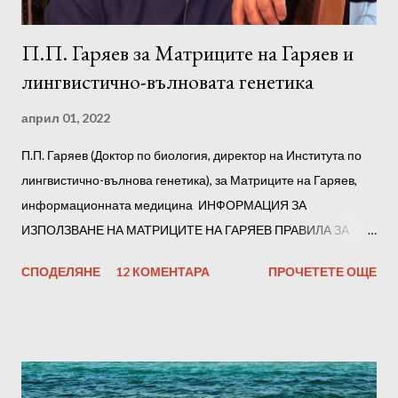
П.П. Гаряев за Матриците на Гаряев и
лингвистично-вълновата генетика
април 01, 2022
П.П. Гаряев (Доктор по биология, директор на Института по
лингвистично-вълнова генетика), за Матриците на Гаряев,
информационната медицина ИНФОРМАЦИЯ ЗА
ИЗПОЛЗВАНЕ НА МАТРИЦИТЕ НА ГАРЯЕВ ПРАВИЛА ЗА
СЛУШАНЕ Препоръчваме ви да слушате всички матрици на
СПОДЕЛЯНЕ
12 КОМЕНТАРА
ПРОЧЕТЕТЕ ОЩЕ
Гаряев последователно. Но е възможно да го разделите на
части по произволен начин, например на тройки. В началото
всяка от тях трябва да се слуша в продължение на 1-2 дни.
По-късно, след адаптацията, можете да прослушате всички
части заедно. Субективно, въз основа на усещанията си, ще