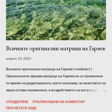
предпочитане е да слушате след сън, през деня и преди
лягане. Можете също така да възпроизвеждате програми във
фонов режим, докато спите. Препоръчително е да
използвате слушалки. Преди да започнете да слушате, е
желателно да се настроите към програмата, да се отпуснете
напълно, ако е възможно, без ч...
Всичките оригинални матрици на Гаряев
април 19, 2022
Всичките оригинални матрици на Гаряев ( плейлист )
Оригиналните звукови матрици на Гаряев не са променяни
по време на редактирането, което означава, че качеството на
звука остава неизменено, а въздействието на матрицата
върху тялото е максимално! С други думи, амплитудата на
СПОДЕЛЯНЕ
ПУБЛИКУВАНЕ НА КОМЕНТАР
звуковата пътечка не е повлияна от всякакви оптимизатори,
ПРОЧЕТЕТЕ ОЩЕ
нормализатори и софтуерни усилватели. Също така