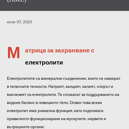
юли 07, 2023
М
атрица за захранване с
електролити
Електролитите са минерални съединения, които се намират
в телесните течности. Натрият, калцият, калият, хлорът и
магнезият са електролити. Те спомагат за поддържането на
водния баланс в човешкото тяло. Освен това всеки
електролит има уникална функция, като подпомага
правилното функциониране на мускулите, нервите и
вътрешните органи: