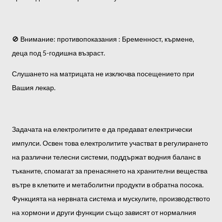
🚫 Внимание: противопоказания : Бременност, кърмене,
деца под 5-годишна възраст.
Слушането на матрицата не изключва посещението при
Вашия лекар.
Задачата на електролитите е да предават електрически
импулси. Освен това електролитите участват в регулирането
на различни телесни системи, поддържат водния баланс в
тъканите, спомагат за пренасянето на хранителни вещества
вътре в клетките и метаболитни продукти в обратна посока.
Функцията на нервната система и мускулите, производството
на хормони и други функции също зависят от нормалния