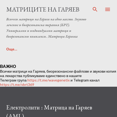
Пропускане към основното съдържание
МАТРИЦИТЕ НА ГАРЯЕВ
Всички матрици на Гаряев на едно място. Звуково
лечение и биорезонансна терапия (БРТ).
Универсални и индивидуални матрици и
биорезонансни комплекси. Матрицы Гаряева
Още…
Индивидуална матрица на Гаряев от Anton Matrix
ВАЖНО
Всички матрици на Гаряев, биорезонансни файлове и звукови копия
Laboratory (Individual programs Garyaev matrix)
на лекарства публикуваме единствено в нашите
Телеграм група
https://t.me/wavegenetix
и Telegram канал
https://t.me/vbrt369
Електролити : Матрица на Гаряев
(AML)