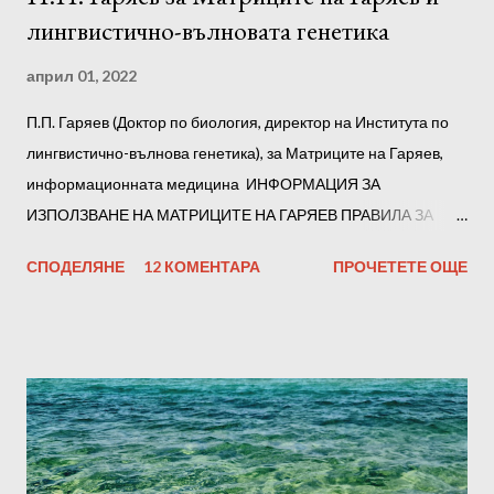
лингвистично-вълновата генетика
април 01, 2022
П.П. Гаряев (Доктор по биология, директор на Института по
лингвистично-вълнова генетика), за Матриците на Гаряев,
информационната медицина ИНФОРМАЦИЯ ЗА
ИЗПОЛЗВАНЕ НА МАТРИЦИТЕ НА ГАРЯЕВ ПРАВИЛА ЗА
СЛУШАНЕ Препоръчваме ви да слушате всички матрици на
СПОДЕЛЯНЕ
12 КОМЕНТАРА
ПРОЧЕТЕТЕ ОЩЕ
Гаряев последователно. Но е възможно да го разделите на
части по произволен начин, например на тройки. В началото
всяка от тях трябва да се слуша в продължение на 1-2 дни.
По-късно, след адаптацията, можете да прослушате всички
части заедно. Субективно, въз основа на усещанията си, ще
определите файловете, които чувствате и работят най-
добре. Отсега нататък можете да ги слушате предимно тях.
Силата на звука не трябва да е твърде висока. За